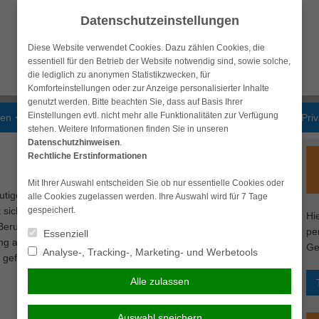
Datenschutzeinstellungen
Diese Website verwendet Cookies. Dazu zählen Cookies, die
essentiell für den Betrieb der Website notwendig sind, sowie solche,
die lediglich zu anonymen Statistikzwecken, für
Komforteinstellungen oder zur Anzeige personalisierter Inhalte
genutzt werden. Bitte beachten Sie, dass auf Basis Ihrer
Einstellungen evtl. nicht mehr alle Funktionalitäten zur Verfügung
gen
Krankenversicherungen
Vorsorge & Kapital
Pri
stehen. Weitere Informationen finden Sie in unseren
Datenschutzhinweisen
.
Rechtliche Erstinformationen
Mit Ihrer Auswahl entscheiden Sie ob nur essentielle Cookies oder
tigen Zeit stark diskutiert. Inwieweit das klassische Modell des
alle Cookies zugelassen werden. Ihre Auswahl wird für 7 Tage
sich nicht beantworten. Um so wichtiger ist an dieser Stelle
gespeichert.
Hi
erufslebens keine Furcht vor finanzieller Armut haben zu
pe
Essenziell
g abschließen, desto flexibler sind Sie in den monatlichen
Ge
Analyse-, Tracking-, Marketing- und Werbetools
 gefährden.
Alle zulassen
Auswahl speichern