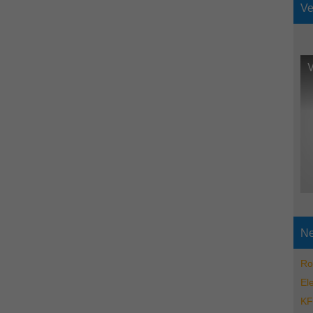
Ve
V
Ne
Ro
El
KF