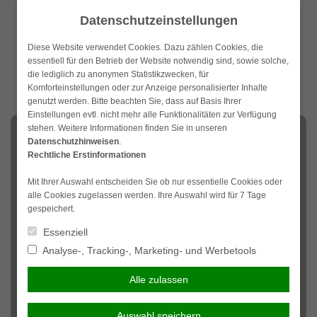
Weiter
Datenschutzeinstellungen
zum
Inhalt
Diese Website verwendet Cookies. Dazu zählen Cookies, die
essentiell für den Betrieb der Website notwendig sind, sowie solche,
die lediglich zu anonymen Statistikzwecken, für
Komforteinstellungen oder zur Anzeige personalisierter Inhalte
genutzt werden. Bitte beachten Sie, dass auf Basis Ihrer
Einstellungen evtl. nicht mehr alle Funktionalitäten zur Verfügung
stehen. Weitere Informationen finden Sie in unseren
NAVIGATION
Datenschutzhinweisen
.
Rechtliche Erstinformationen
Veranstaltungshaftpflicht
Mit Ihrer Auswahl entscheiden Sie ob nur essentielle Cookies oder
alle Cookies zugelassen werden. Ihre Auswahl wird für 7 Tage
Wenn Sie eine öffentliche Veranstaltung planen, müssen
gespeichert.
viele Umstände bedacht und viele Risiken abgewogen
Essenziell
werden. Da Ihnen unter Umständen sehr hohe Kosten
Analyse-, Tracking-, Marketing- und Werbetools
entstehen können, müssen Sie eine
Veranstaltungshaftpflicht abschließen. Diese nimmt Ihnen
Alle zulassen
die Last, für Sach- Personen und Tätigkeitsschäden
aufzukommen, die aus der Veranstaltung entstehen.
Auswahl speichern