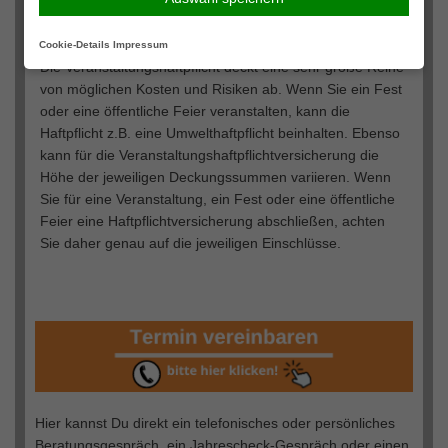
Jetzt vergleichen
Cookie-Details
Impressum
Die Veranstaltungshaftpflicht deckt eine sehr große Reihe
von möglichen Kosten und Risiken ab. Wenn Sie ein Fest
oder eine öffentliche Feier veranstalten, kann die
Haftpflicht z.B. eine Umwelthaftpflicht beinhalten. Ebenso
kann für die Veranstaltungshaftpflichtversicherung die
Höhe der jeweiligen Deckungssummen variieren. Wenn
Sie für eine Veranstaltung, ein Fest oder eine öffentliche
Feier eine Haftpflichtversicherung abschließen, achten
Sie daher genau auf die jeweiligen Einschlüsse.
Hier kannst Du direkt ein telefonisches oder persönliches
Beratungsgespräch, ein Jahrescheck-Gespräch oder einen