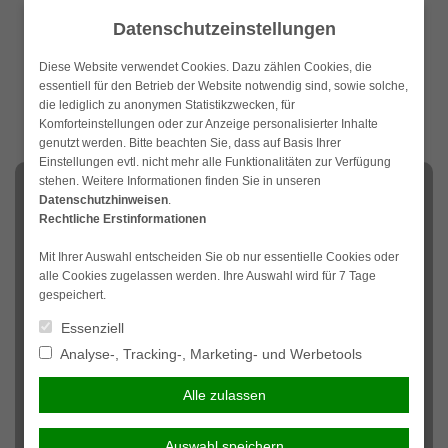
Weiter
Datenschutzeinstellungen
zum
Inhalt
Diese Website verwendet Cookies. Dazu zählen Cookies, die
essentiell für den Betrieb der Website notwendig sind, sowie solche,
die lediglich zu anonymen Statistikzwecken, für
Komforteinstellungen oder zur Anzeige personalisierter Inhalte
genutzt werden. Bitte beachten Sie, dass auf Basis Ihrer
Einstellungen evtl. nicht mehr alle Funktionalitäten zur Verfügung
stehen. Weitere Informationen finden Sie in unseren
NAVIGATION
Datenschutzhinweisen
.
Rechtliche Erstinformationen
Grundfähigkeitenversicherun
Mit Ihrer Auswahl entscheiden Sie ob nur essentielle Cookies oder
g
alle Cookies zugelassen werden. Ihre Auswahl wird für 7 Tage
gespeichert.
Essenziell
Um in unserer heutigen Zeit bestehen zu können,
Analyse-, Tracking-, Marketing- und Werbetools
verwenden Sie eine Reihe von angeborenen Fertigkeiten.
In Ihrem Beruf sind einige dieser Fertigkeiten von
Alle zulassen
zentraler Bedeutung, beispielsweise das Sehvermögen
oder die Feinmotorik der Finger. Der Verlust einzelner
Fertigkeiten kann zum Verlust des Arbeitsplatzes führen
Auswahl speichern