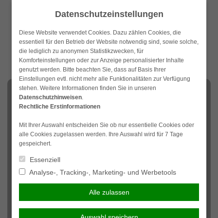
Weiter
Datenschutzeinstellungen
zum
Inhalt
Diese Website verwendet Cookies. Dazu zählen Cookies, die
essentiell für den Betrieb der Website notwendig sind, sowie solche,
die lediglich zu anonymen Statistikzwecken, für
Komforteinstellungen oder zur Anzeige personalisierter Inhalte
genutzt werden. Bitte beachten Sie, dass auf Basis Ihrer
Einstellungen evtl. nicht mehr alle Funktionalitäten zur Verfügung
stehen. Weitere Informationen finden Sie in unseren
NAVIGATION
Datenschutzhinweisen
.
Rechtliche Erstinformationen
Elementarschäden treiben
Mit Ihrer Auswahl entscheiden Sie ob nur essentielle Cookies oder
alle Cookies zugelassen werden. Ihre Auswahl wird für 7 Tage
Sie in den Ruin
gespeichert.
Essenziell
Analyse-, Tracking-, Marketing- und Werbetools
Kein Land
in Sicht:
Alle zulassen
Elementar
schäden
Auswahl speichern