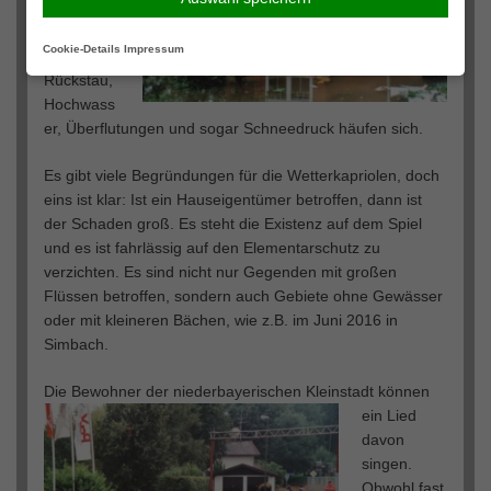
durch
Starkrege
Cookie-Details
Impressum
n,
Rückstau,
Hochwass
er, Überflutungen und sogar Schneedruck häufen sich.
Es gibt viele Begründungen für die Wetterkapriolen, doch
eins ist klar: Ist ein Hauseigentümer betroffen, dann ist
der Schaden groß. Es steht die Existenz auf dem Spiel
und es ist fahrlässig auf den Elementarschutz zu
verzichten. Es sind nicht nur Gegenden mit großen
Flüssen betroffen, sondern auch Gebiete ohne Gewässer
oder mit kleineren Bächen, wie z.B. im Juni 2016 in
Simbach.
Die Bewohner der
niederbayerischen Kleinstadt können
ein Lied
davon
singen.
Obwohl fast