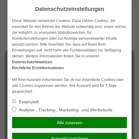
Weiter
Datenschutzeinstellungen
zum
Inhalt
Diese Website verwendet Cookies. Dazu zählen Cookies, die
essentiell für den Betrieb der Website notwendig sind, sowie solche,
die lediglich zu anonymen Statistikzwecken, für
Komforteinstellungen oder zur Anzeige personalisierter Inhalte
genutzt werden. Bitte beachten Sie, dass auf Basis Ihrer
Einstellungen evtl. nicht mehr alle Funktionalitäten zur Verfügung
stehen. Weitere Informationen finden Sie in unseren
NAVIGATION
Datenschutzhinweisen
.
Rechtliche Erstinformationen
Dauerreise
Mit Ihrer Auswahl entscheiden Sie ob nur essentielle Cookies oder
alle Cookies zugelassen werden. Ihre Auswahl wird für 7 Tage
Eine Reise in ferne Länder ist für viele Menschen die
gespeichert.
erlebnisreichste Zeit des Jahres. Ein gut geplanter Urlaub
Essenziell
kann auf viele verschiedene Weisen das eigene
Analyse-, Tracking-, Marketing- und Werbetools
Wohlbefinden steigern. Zu einer guten Planung gehört
jedoch auch die Erwägung einer Reiseversicherung, die
Alle zulassen
ein größtmögliches Maß an Eventualitäten abdeckt.
Auswahl speichern