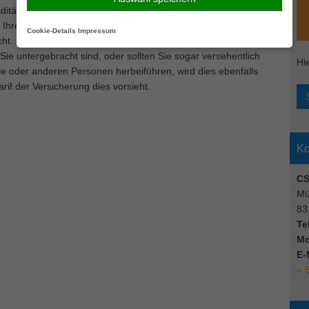
tät mit sich zieht. In diesem Fall kann Ihre Au Pair-
e Ihren Aufenthalt nicht abbrechen müssen. Eine weitere
Cookie-Details
Impressum
cht. Sollte es passieren, dass Sie während Ihres Aufenthaltes
e untergebracht sind, oder sollten Sie sogar versehentlich
Hi
ie oder anderen Personen herbeiführen, wird dies ebenfalls
rif der Versicherung dies vorsieht.
Ko
CS
Mü
83
Tel
Mo
E-
» 