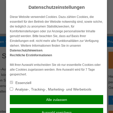
Datenschutzeinstellungen
Diese Website verwendet Cookies. Dazu zählen Cookies, die
essentiell für den Betrieb der Website notwendig sind, sowie solche,
die lediglich zu anonymen Statistikzwecken, für
Komforteinstellungen oder zur Anzeige personalisierter Inhalte
genutzt werden. Bitte beachten Sie, dass auf Basis Ihrer
Einstellungen evtl. nicht mehr alle Funktionalitäten zur Verfügung
gen
Krankenversicherungen
Vorsorge & Kapital
Pri
stehen. Weitere Informationen finden Sie in unseren
Datenschutzhinweisen
.
 Schüler, Studenten, et al.
Rechtliche Erstinformationen
Mit Ihrer Auswahl entscheiden Sie ob nur essentielle Cookies oder
Aufenthalt im Ausland zu verbringen, sollten Sie diesen gut
alle Cookies zugelassen werden. Ihre Auswahl wird für 7 Tage
 können. Wenn Sie beispielsweise während Ihres Aufenthaltes
gespeichert.
Hi
 Situation führen, wenn Ihnen die notwendigen Mittel fehlen,
pe
Essenziell
kenversicherung ist eine Versicherung, die genau auf Personen
Ge
Analyse-, Tracking-, Marketing- und Werbetools
altes einen Krankheitsfall abdecken möchten.
Alle zulassen
eitere Risiken ab. So kann es während Ihres Aufenthaltes zu
Auswahl speichern