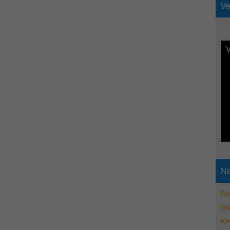
Ve
V
Ne
Ro
El
KF