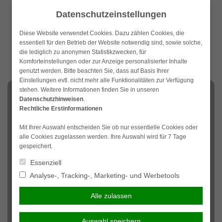
Weiter
Datenschutzeinstellungen
zum
Inhalt
Diese Website verwendet Cookies. Dazu zählen Cookies, die
essentiell für den Betrieb der Website notwendig sind, sowie solche,
die lediglich zu anonymen Statistikzwecken, für
Komforteinstellungen oder zur Anzeige personalisierter Inhalte
genutzt werden. Bitte beachten Sie, dass auf Basis Ihrer
Einstellungen evtl. nicht mehr alle Funktionalitäten zur Verfügung
stehen. Weitere Informationen finden Sie in unseren
NAVIGATION
Datenschutzhinweisen
.
Rechtliche Erstinformationen
Hundehaftpflicht
Mit Ihrer Auswahl entscheiden Sie ob nur essentielle Cookies oder
alle Cookies zugelassen werden. Ihre Auswahl wird für 7 Tage
Selbst der gutmütigste Hund kann in einer
gespeichert.
unbeobachteten Minute einem Dritten direkt oder indirekt
Essenziell
Schaden zufügen. Da das Bürgerliche Gesetzbuch in
Analyse-, Tracking-, Marketing- und Werbetools
diesem Fall die vollständige Haftung des beteiligten
Hundehalters vorsieht, können schnell Beträge entstehen,
Alle zulassen
die dieser nicht ohne Weiteres aufbringen kann. Um einer
finanziellen Notlage vorzubeugen, sieht der Gesetzgeber
für jeden Hundehalter eine Hundehaftpflichtversicherung
Auswahl speichern