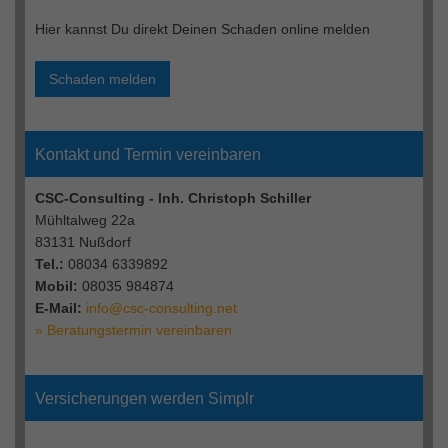
Hier kannst Du direkt Deinen Schaden online melden
Schaden melden
Kontakt und Termin vereinbaren
CSC-Consulting - Inh. Christoph Schiller
Mühltalweg 22a
83131 Nußdorf
Tel.:
08034 6339892
Mobil:
08035 984874
E-Mail:
info@csc-consulting.net
» Beratungstermin vereinbaren
Versicherungen werden Simplr