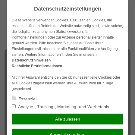
Weiter
Datenschutzeinstellungen
zum
Inhalt
Diese Website verwendet Cookies. Dazu zählen Cookies, die
essentiell für den Betrieb der Website notwendig sind, sowie solche,
die lediglich zu anonymen Statistikzwecken, für
Komforteinstellungen oder zur Anzeige personalisierter Inhalte
genutzt werden. Bitte beachten Sie, dass auf Basis Ihrer
Einstellungen evtl. nicht mehr alle Funktionalitäten zur Verfügung
stehen. Weitere Informationen finden Sie in unseren
NAVIGATION
Datenschutzhinweisen
.
Rechtliche Erstinformationen
Bauherrenhaftpflicht
Mit Ihrer Auswahl entscheiden Sie ob nur essentielle Cookies oder
alle Cookies zugelassen werden. Ihre Auswahl wird für 7 Tage
Für viele Menschen ist der Bau eines eigenen Hauses ein
gespeichert.
Traum, den sie sich im Laufe des Lebens gerne erfüllen
Essenziell
möchten. Dabei sind den meisten Bauherrn die
Analyse-, Tracking-, Marketing- und Werbetools
offensichtlichen Schwierigkeiten bekannt, wie
beispielsweise die grundlegenden Kosten des Baus und
Alle zulassen
die Wahl einer geeigneten Baufirma. Wenigen ist bekannt,
welche zusätzlichen Schwierigkeiten entstehen können.
So können beispielsweise beim Bau Handwerker oder
Auswahl speichern